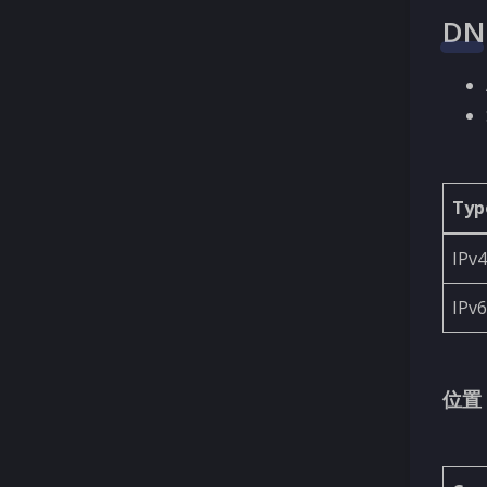
D
Typ
IPv4
IPv6
位置