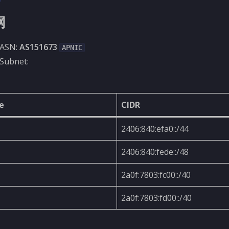
网
ASN:
AS151673
APNIC
Subnet:
e
CIDR
2406:840:efa0::/44
2406:840:fede::/48
2a0f:7803:fc00::/40
2a0f:7803:fd00::/40