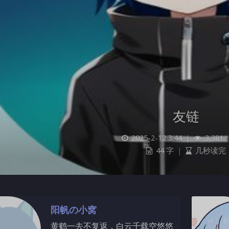
友链
2025-2-12 3:44
|
3,381
44 字
|
几秒读完
阳帆の小窝
黄鹤一去不复返，白云千载空悠悠