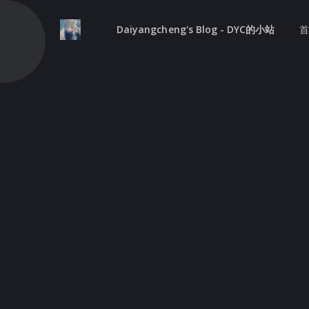
Daiyangcheng's Blog - DYC的小站