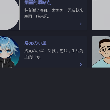
烟墨的屑站点
林花谢了春红，太匆匆。无奈朝来
寒雨，晚来风。
洛元の小屋
洛元の小屋，科技，游戏，生活为
主的blog
IcyBlog
IcyBlog Share My Life