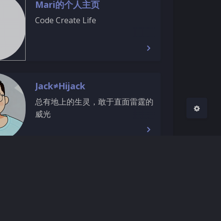
Mari的个人主页
浅阴影
深阴影
Code Create Life
关闭
日落
暗化
灰度
Jack≠Hijack
总有地上的生灵，敢于直面雷霆的
威光
悠笙の开发日记
愿世间万物都能被温柔以待