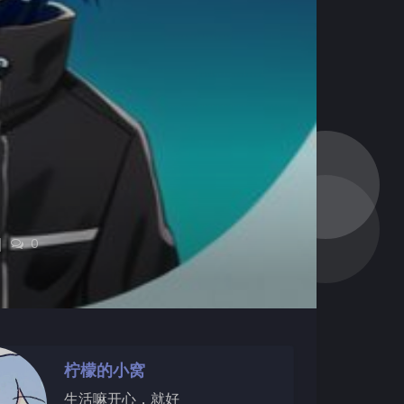
|
0
柠檬的小窝
生活嘛开心，就好